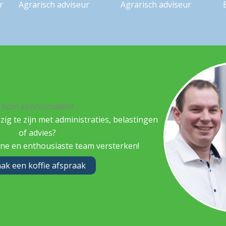
r
Agrarisch adviseur
Agrarisch adviseur
Kom kennismaken!
ezig te zijn met administraties, belastingen
of advies?
ne en enthousiaste team versterken!
ak een koffie afspraak