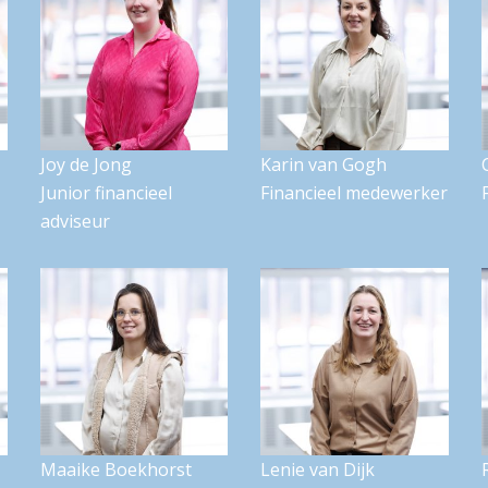
Joy de Jong
Karin van Gogh
Junior financieel
Financieel medewerker
adviseur
Maaike Boekhorst
Lenie van Dijk