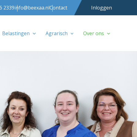
6 2339
info@beexaa.nl
Contact
Inloggen
Belastingen
Agrarisch
Over ons